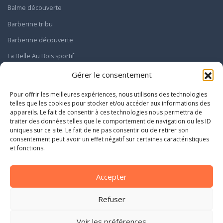
Balme découverte
Barberine tribu
Barberine découverte
La Belle Au Bois sportif
Le Giffre sportif
Gérer le consentement
Pour offrir les meilleures expériences, nous utilisons des technologies
INFOS
telles que les cookies pour stocker et/ou accéder aux informations des
Infos pratiques
appareils. Le fait de consentir à ces technologies nous permettra de
Mentions légales
traiter des données telles que le comportement de navigation ou les ID
Politique de confidentialité
uniques sur ce site. Le fait de ne pas consentir ou de retirer son
consentement peut avoir un effet négatif sur certaines caractéristiques
et fonctions.
HAUT DE PAGE
Accepter
Refuser
ME TROUVER
Voir les préférences