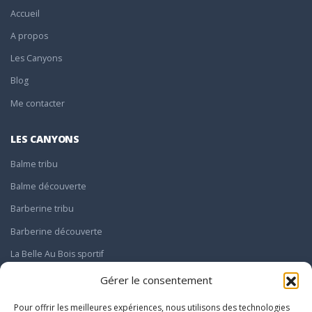
Accueil
A propos
Les Canyons
Blog
Me contacter
LES CANYONS
Balme tribu
Balme découverte
Barberine tribu
Barberine découverte
La Belle Au Bois sportif
Le Giffre sportif
Gérer le consentement
Pour offrir les meilleures expériences, nous utilisons des technologies