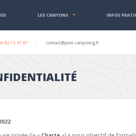
POS
LES CANYONS
INFOS PRATI
06 82 13 47 87
contact@pure-canyoning.fr
NFIDENTIALITÉ
2022
 vie privée (la «
Charte
») a pour objectif de forma