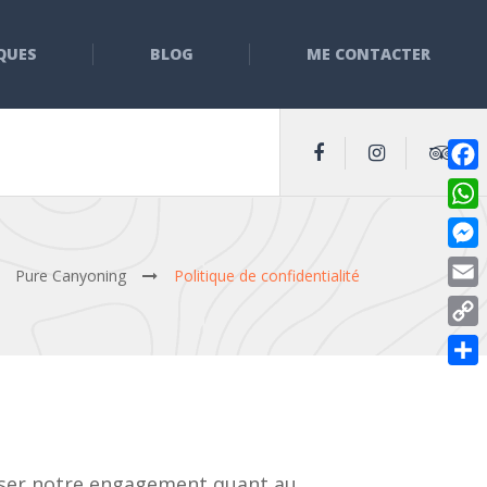
QUES
BLOG
ME CONTACTER
Fac
Wha
Mes
Pure Canyoning
Politique de confidentialité
Ema
Cop
Link
Par
liser notre engagement quant au