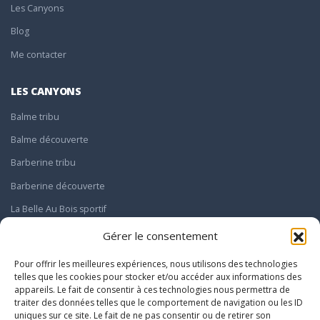
Les Canyons
Blog
Me contacter
LES CANYONS
Balme tribu
Balme découverte
Barberine tribu
Barberine découverte
La Belle Au Bois sportif
Le Giffre sportif
Gérer le consentement
Pour offrir les meilleures expériences, nous utilisons des technologies
INFOS
telles que les cookies pour stocker et/ou accéder aux informations des
Infos pratiques
appareils. Le fait de consentir à ces technologies nous permettra de
Mentions légales
traiter des données telles que le comportement de navigation ou les ID
Politique de confidentialité
uniques sur ce site. Le fait de ne pas consentir ou de retirer son