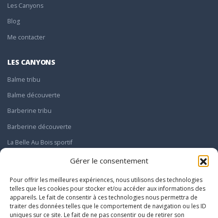
Les Canyons
Blog
Me contacter
LES CANYONS
Balme tribu
Balme découverte
Barberine tribu
Barberine découverte
La Belle Au Bois sportif
Le Giffre sportif
Gérer le consentement
Pour offrir les meilleures expériences, nous utilisons des technologies
INFOS
telles que les cookies pour stocker et/ou accéder aux informations des
Infos pratiques
appareils. Le fait de consentir à ces technologies nous permettra de
Mentions légales
traiter des données telles que le comportement de navigation ou les ID
Politique de confidentialité
uniques sur ce site. Le fait de ne pas consentir ou de retirer son