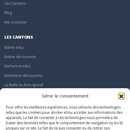
Les Canyons
Blog
Me contacter
LES CANYONS
Balme tribu
Balme découverte
Barberine tribu
Barberine découverte
La Belle Au Bois sportif
Le Giffre sportif
Gérer le consentement
Pour offrir les meilleures expériences, nous utilisons des technologies
INFOS
telles que les cookies pour stocker et/ou accéder aux informations des
Infos pratiques
appareils. Le fait de consentir à ces technologies nous permettra de
Mentions légales
traiter des données telles que le comportement de navigation ou les ID
Politique de confidentialité
uniques sur ce site. Le fait de ne pas consentir ou de retirer son